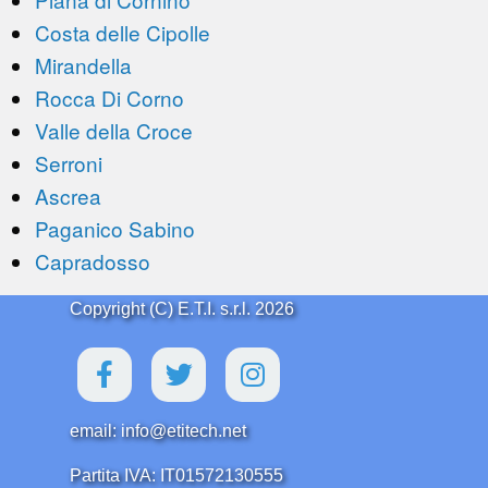
Costa delle Cipolle
Mirandella
Rocca Di Corno
Valle della Croce
Serroni
Ascrea
Paganico Sabino
Capradosso
Copyright (C) E.T.I. s.r.l. 2026
email: info@etitech.net
Partita IVA: IT01572130555