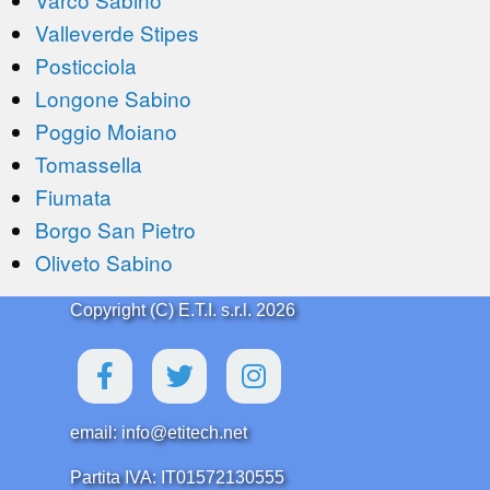
Valleverde Stipes
Posticciola
Longone Sabino
Poggio Moiano
Tomassella
Fiumata
Borgo San Pietro
Oliveto Sabino
Copyright (C) E.T.I. s.r.l. 2026
email: info@etitech.net
Partita IVA: IT01572130555