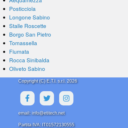
Posticciola
Longone Sabino
Stalle Roscette
Borgo San Pietro
Tomassella
Fiumata
Rocca Sinibalda
Oliveto Sabino
Copyright (C) E.T.I. s.r.l. 2026
email: info@etitech.net
Partita IVA: IT01572130555