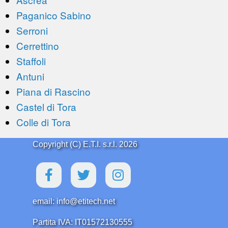
Paganico Sabino
Serroni
Cerrettino
Staffoli
Antuni
Piana di Rascino
Castel di Tora
Colle di Tora
Copyright (C) E.T.I. s.r.l. 2026
email: info@etitech.net
Partita IVA: IT01572130555