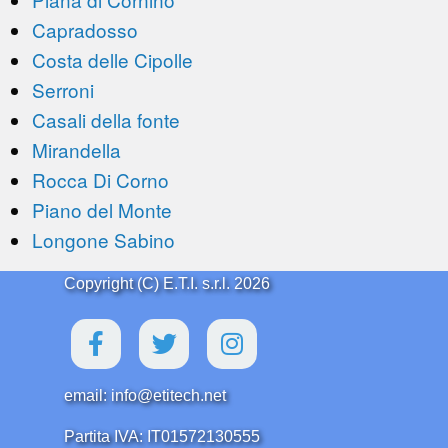
Capradosso
Costa delle Cipolle
Serroni
Casali della fonte
Mirandella
Rocca Di Corno
Piano del Monte
Longone Sabino
Copyright (C) E.T.I. s.r.l. 2026
email: info@etitech.net
Partita IVA: IT01572130555