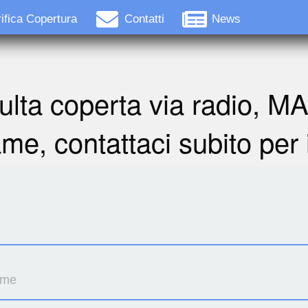
ifica Copertura
Contatti
News
ulta coperta via radio, M
ame, contattaci subito per 
ome