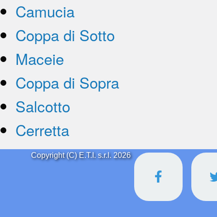
Camucia
Coppa di Sotto
Maceie
Coppa di Sopra
Salcotto
Cerretta
Copyright (C) E.T.I. s.r.l. 2026