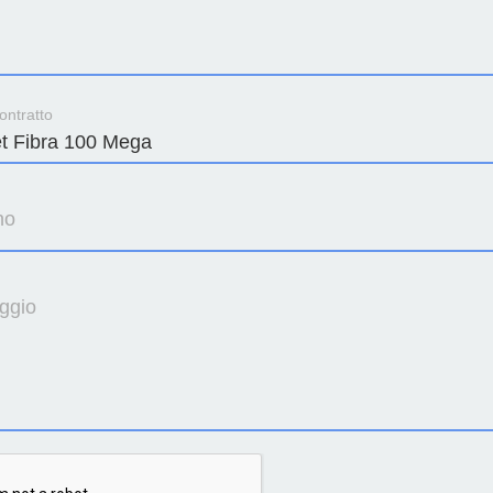
ontratto
no
ggio