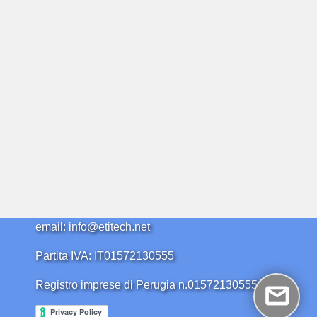
email: info@etitech.net
Partita IVA: IT01572130555
Registro imprese di Perugia n.01572130555