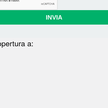
INVIA
opertura a: