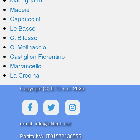
Maceie
Cappuccini
Le Basse
C. Bitosso
C. Molinaccio
Castiglion Fiorentino
Marrancello
La Crocina
Copyright (C) E.T.I. s.r.l. 2026
email: info@etitech.net
Partita IVA: IT01572130555