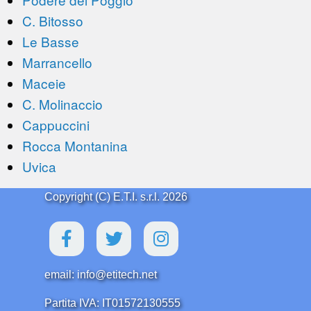
C. Bitosso
Le Basse
Marrancello
Maceie
C. Molinaccio
Cappuccini
Rocca Montanina
Uvica
Copyright (C) E.T.I. s.r.l. 2026
email: info@etitech.net
Partita IVA: IT01572130555