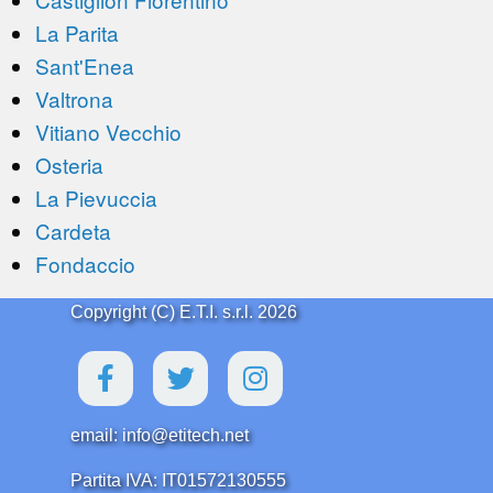
La Parita
Sant'Enea
Valtrona
Vitiano Vecchio
Osteria
La Pievuccia
Cardeta
Fondaccio
Copyright (C) E.T.I. s.r.l. 2026
email: info@etitech.net
Partita IVA: IT01572130555