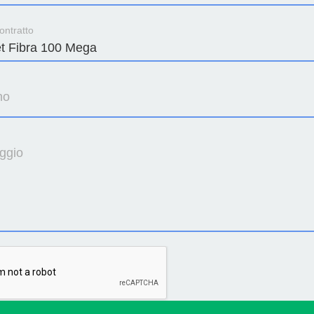
ontratto
no
ggio