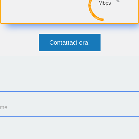
Mbps
Contattaci ora!
ome