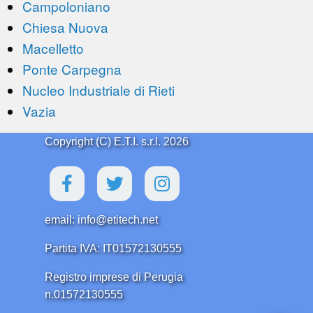
Campoloniano
Chiesa Nuova
Macelletto
Ponte Carpegna
Nucleo Industriale di Rieti
Vazia
Copyright (C) E.T.I. s.r.l. 2026
email: info@etitech.net
Partita IVA: IT01572130555
Registro imprese di Perugia
n.01572130555