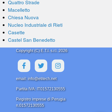
Quattro Strade
Macelletto
Chiesa Nuova
Nucleo Industriale di Rieti
Casette
Castel San Benedetto
Copyright (C) E.T.I. s.r.l. 2026
email: info@etitech.net
Partita IVA: IT01572130555
Registro imprese di Perugia
n.01572130555