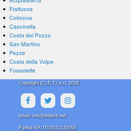
Frattucce
Colmone
Cascinella
Costa del Pozzo
San Martino
Pezze
Costa della Volpe
Fossetelle
Copyright (C) E.T.I. s.r.l. 2026
email: info@etitech.net
Partita IVA: IT01572130555