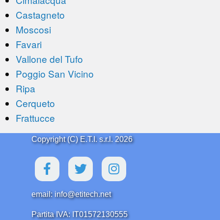
Castagneto
Moscosi
Favari
Vallone del Tufo
Poggio San Vicino
Ripa
Cerqueto
Frattucce
Copyright (C) E.T.I. s.r.l. 2026
email: info@etitech.net
Partita IVA: IT01572130555