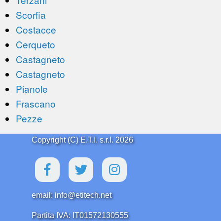
Scorfia
Costacce
Cerqueto
Castagneto
Castagneto
Pianole
Frascano
Pezze
Copyright (C) E.T.I. s.r.l. 2026
email: info@etitech.net
Partita IVA: IT01572130555