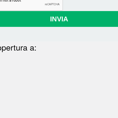
INVIA
opertura a: