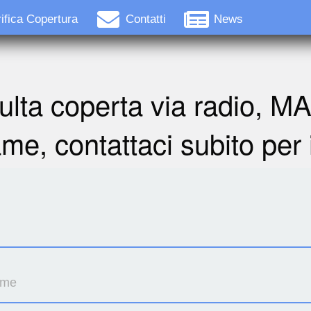
ifica Copertura
Contatti
News
ulta coperta via radio, M
ame, contattaci subito per 
ome