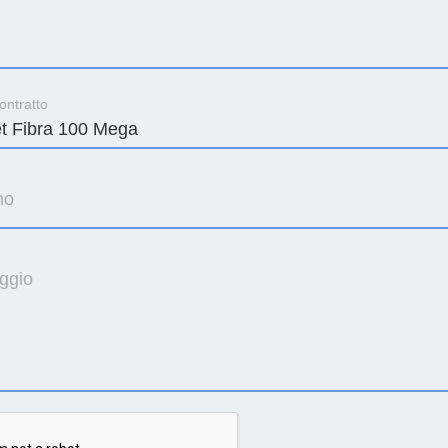
ontratto
no
ggio