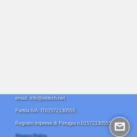
email: info@etitech.net
Partita IVA: IT01572130555
Registro imprese di Perugia n.01572130555
Privacy Policy