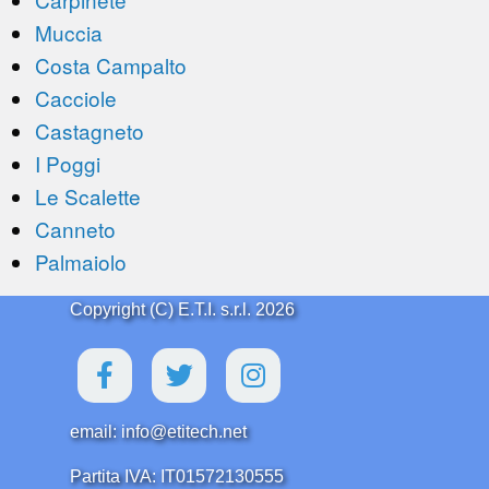
Muccia
Costa Campalto
Cacciole
Castagneto
I Poggi
Le Scalette
Canneto
Palmaiolo
Copyright (C) E.T.I. s.r.l. 2026
email: info@etitech.net
Partita IVA: IT01572130555