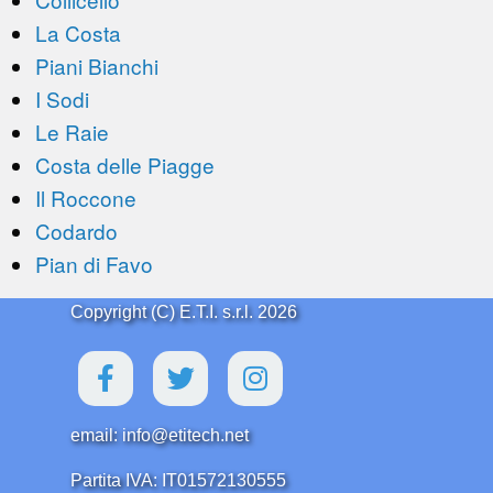
La Costa
Piani Bianchi
I Sodi
Le Raie
Costa delle Piagge
Il Roccone
Codardo
Pian di Favo
Copyright (C) E.T.I. s.r.l. 2026
email: info@etitech.net
Partita IVA: IT01572130555