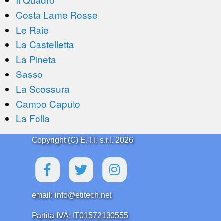
Costa Lame Rosse
Le Raie
La Castelletta
La Pineta
Sasso
La Scossura
Campo Caputo
La Folla
Copyright (C) E.T.I. s.r.l. 2026
email: info@etitech.net
Partita IVA: IT01572130555