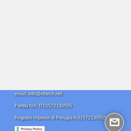
email: info@etitech.net
Partita IVA: IT01572130555
Registro imprese di Perugia n.01572130555