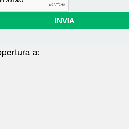
INVIA
opertura a: