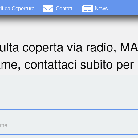
ifica Copertura
Contatti
News
ulta coperta via radio, M
ame, contattaci subito per 
ome