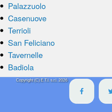
Palazzuolo
Casenuove
Terrioli
San Feliciano
Tavernelle
Badiola
Copyright (C) E.T.I. s.r.l. 2026