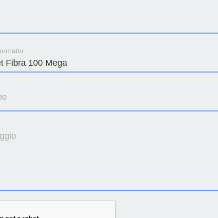
ontratto
no
ggio