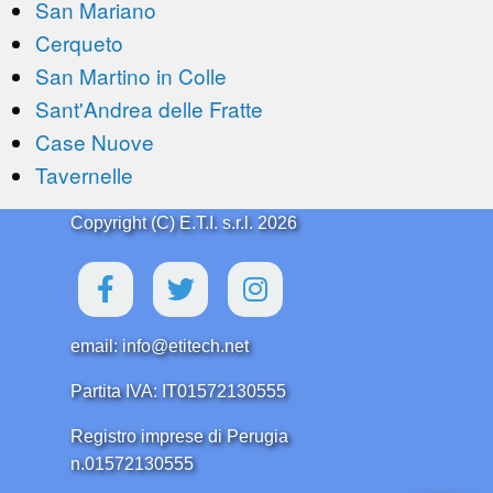
San Mariano
Cerqueto
San Martino in Colle
Sant'Andrea delle Fratte
Case Nuove
Tavernelle
Copyright (C) E.T.I. s.r.l. 2026
email: info@etitech.net
Partita IVA: IT01572130555
Registro imprese di Perugia
n.01572130555