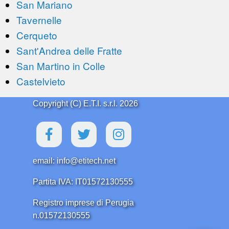
San Mariano
Tavernelle
Cerqueto
Sant'Andrea delle Fratte
San Martino in Colle
Castelvieto
Copyright (C) E.T.I. s.r.l. 2026
email: info@etitech.net
Partita IVA: IT01572130555
Registro imprese di Perugia
n.01572130555