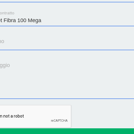
ontratto
no
ggio