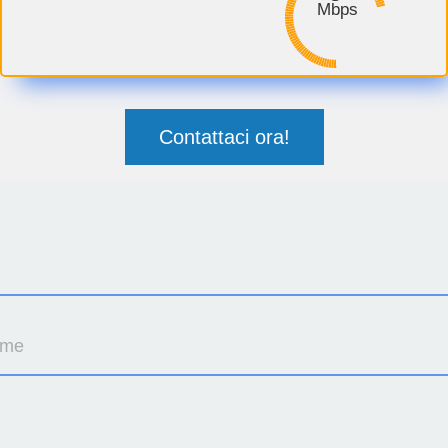
Mbps
Contattaci ora!
ome