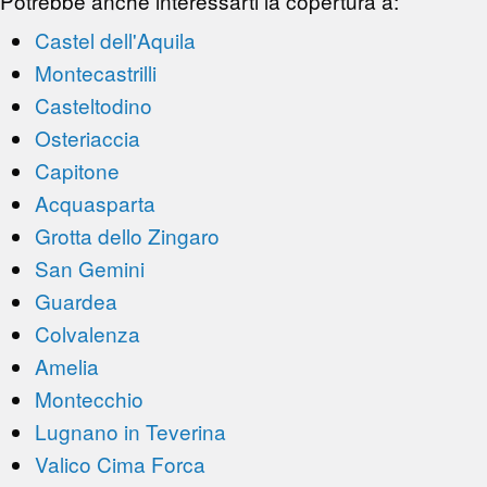
Potrebbe anche interessarti la copertura a:
Castel dell'Aquila
Montecastrilli
Casteltodino
Osteriaccia
Capitone
Acquasparta
Grotta dello Zingaro
San Gemini
Guardea
Colvalenza
Amelia
Montecchio
Lugnano in Teverina
Valico Cima Forca