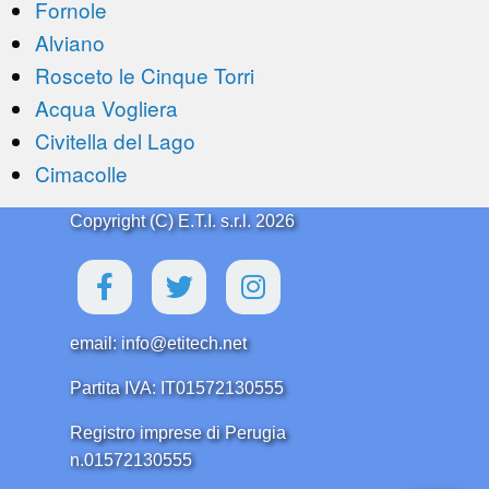
Fornole
Alviano
Rosceto le Cinque Torri
Acqua Vogliera
Civitella del Lago
Cimacolle
Copyright (C) E.T.I. s.r.l. 2026
email: info@etitech.net
Partita IVA: IT01572130555
Registro imprese di Perugia
n.01572130555