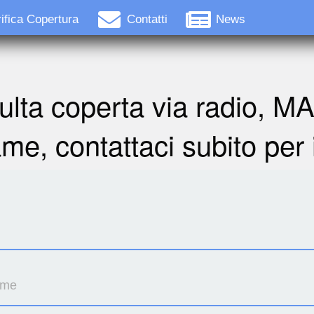
ifica Copertura
Contatti
News
ulta coperta via radio, M
ame, contattaci subito per 
ome