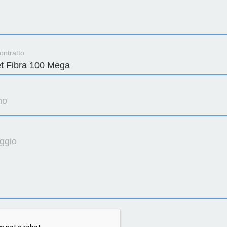
ontratto
no
ggio