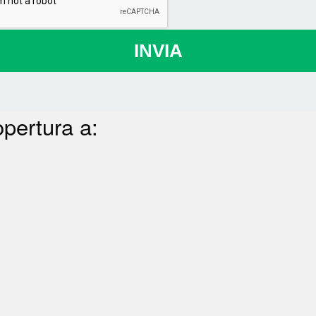
INVIA
opertura a: