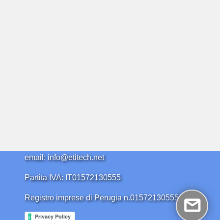
email: info@etitech.net
Partita IVA: IT01572130555
Registro imprese di Perugia n.01572130555