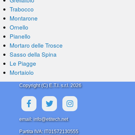
Trabocco
Montarone
Ornello
Pianello
Mortaro delle Trosce
Sasso della Spina
Le Piagge
Mortaiolo
Copyright (C) E.T.I. s.r.l. 2026
email: info@etitech.net
Partita IVA: IT01572130555