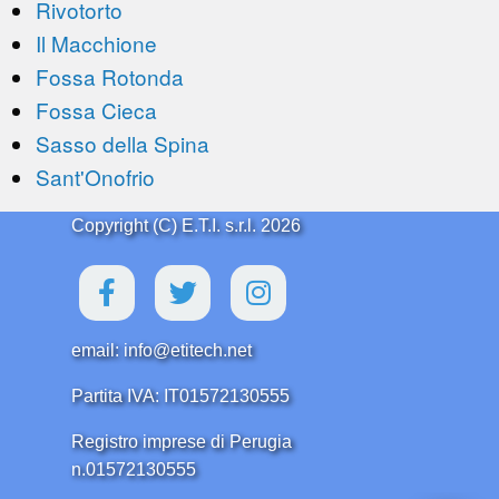
Rivotorto
Il Macchione
Fossa Rotonda
Fossa Cieca
Sasso della Spina
Sant'Onofrio
Copyright (C) E.T.I. s.r.l. 2026
email: info@etitech.net
Partita IVA: IT01572130555
Registro imprese di Perugia
n.01572130555