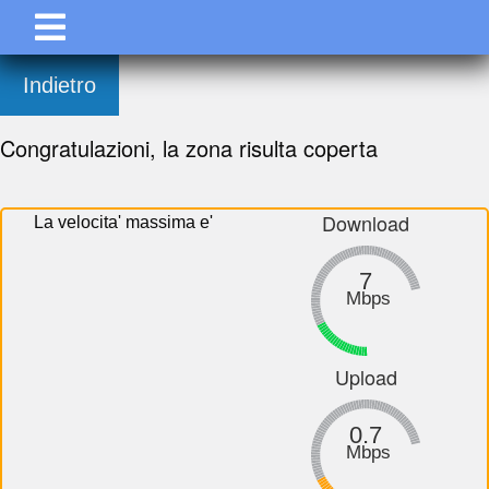
Indietro
Congratulazioni, la zona risulta coperta
Download
La velocita' massima e'
7
Mbps
Upload
0.7
Mbps