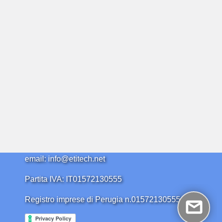
email: info@etitech.net
Partita IVA: IT01572130555
Registro imprese di Perugia n.01572130555