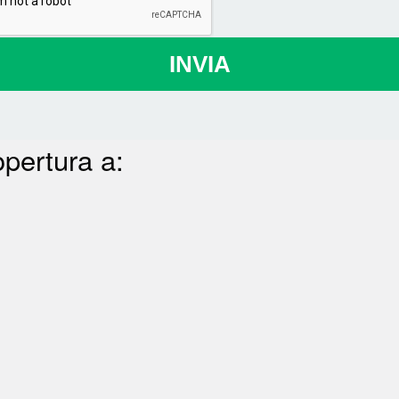
INVIA
opertura a: