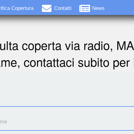
ifica Copertura
Contatti
News
ulta coperta via radio, M
ame, contattaci subito per 
ome