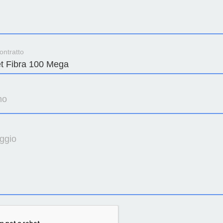
ontratto
no
ggio