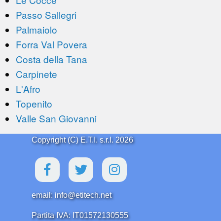
Passo Sallegri
Palmaiolo
Forra Val Povera
Costa della Tana
Carpinete
L'Afro
Topenito
Valle San Giovanni
Copyright (C) E.T.I. s.r.l. 2026
email: info@etitech.net
Partita IVA: IT01572130555