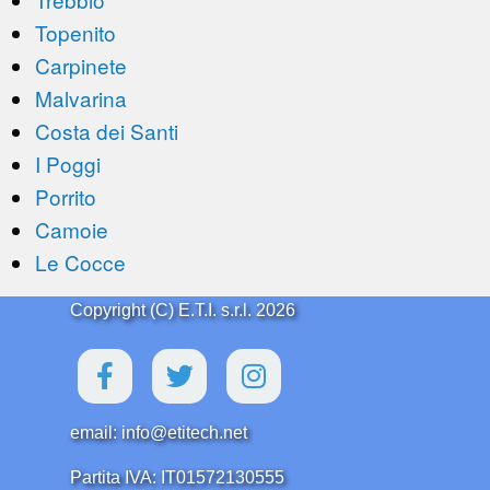
Topenito
Carpinete
Malvarina
Costa dei Santi
I Poggi
Porrito
Camoie
Le Cocce
Copyright (C) E.T.I. s.r.l. 2026
email: info@etitech.net
Partita IVA: IT01572130555