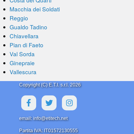
Macchia dei Soldati
Reggio
Gualdo Tadino
Chiavellara
Pian di Faeto
Val Sorda
Ginepraie
Vallescura
Copyright (C) E.T.I. s.r.l. 2026
email: info@etitech.net
Partita IVA: IT01572130555