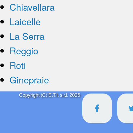
Chiavellara
Laicelle
La Serra
Reggio
Roti
Ginepraie
Copyright (C) E.T.I. s.r.l. 2026