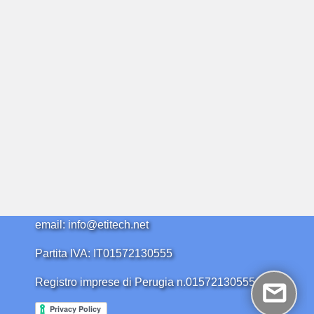
email: info@etitech.net
Partita IVA: IT01572130555
Registro imprese di Perugia n.01572130555