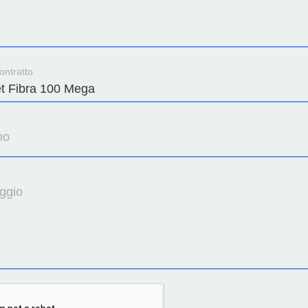
ontratto
no
ggio