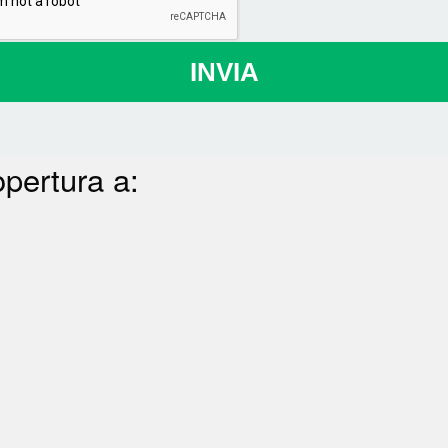
INVIA
opertura a: