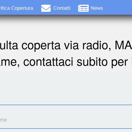
ifica Copertura
Contatti
News
ulta coperta via radio, M
ame, contattaci subito per 
ome