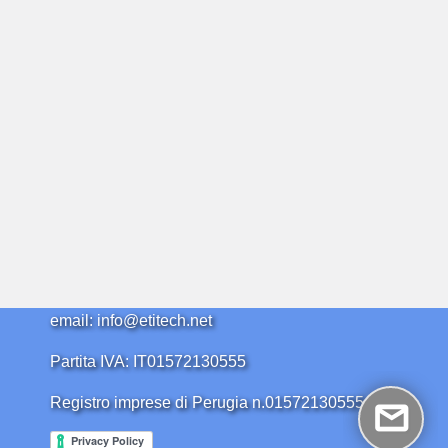
email: info@etitech.net
Partita IVA: IT01572130555
Registro imprese di Perugia n.01572130555