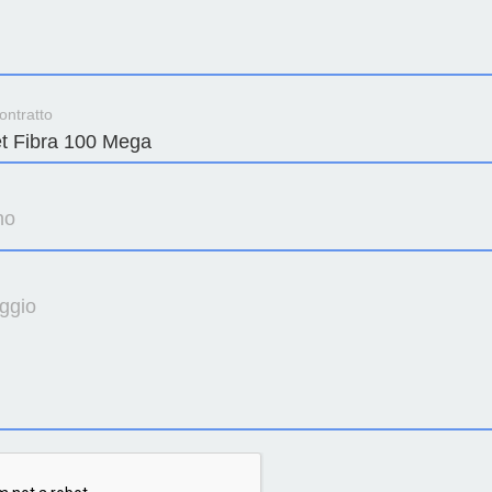
ontratto
no
ggio