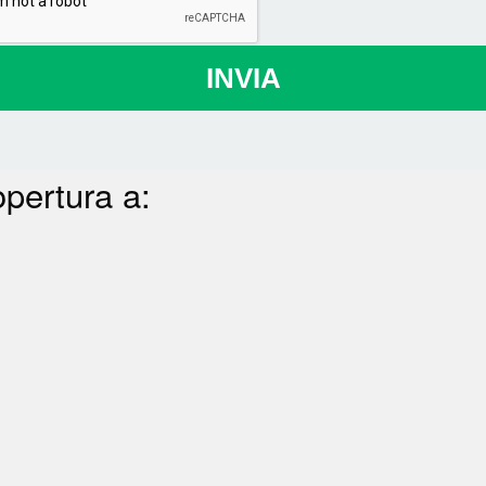
INVIA
opertura a: