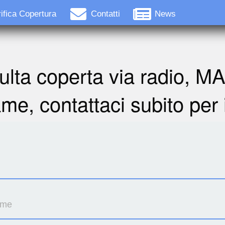
ifica Copertura
Contatti
News
ulta coperta via radio, M
ame, contattaci subito per 
ome