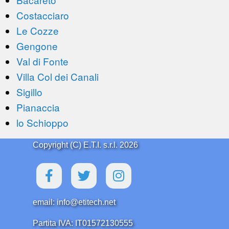
Costacciaro
Le Cozze
Gengone
Val di Fonte
Villa Col dei Canali
Sigillo
Pianaccia
lo Schioppo
Copyright (C) E.T.I. s.r.l. 2026
email: info@etitech.net
Partita IVA: IT01572130555