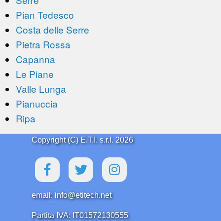
Pian Tedesco
Costa delle Serre
Pietra Rossa
Capanna
Le Piane
Valle Lunga
Pianuccia
Ripa
Copyright (C) E.T.I. s.r.l. 2026
email: info@etitech.net
Partita IVA: IT01572130555