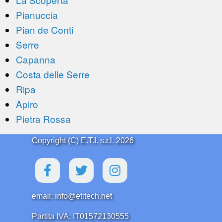
Pianuccia
Pian de Conti
Serre
Capanna
Costa delle Serre
Ripa
Apiro
Pietra Rossa
Copyright (C) E.T.I. s.r.l. 2026
email: info@etitech.net
Partita IVA: IT01572130555