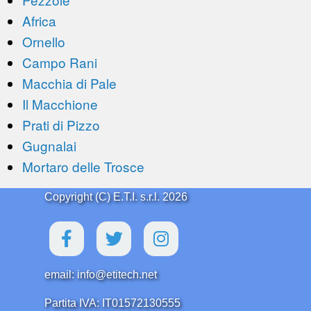
Africa
Ornello
Campo Rani
Macchia di Pale
Il Macchione
Prati di Pizzo
Gugnalai
Mortaro delle Trosce
Copyright (C) E.T.I. s.r.l. 2026
email: info@etitech.net
Partita IVA: IT01572130555