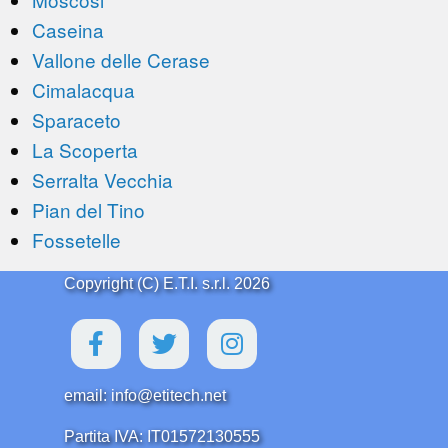
Caseina
Vallone delle Cerase
Cimalacqua
Sparaceto
La Scoperta
Serralta Vecchia
Pian del Tino
Fossetelle
Copyright (C) E.T.I. s.r.l. 2026
email: info@etitech.net
Partita IVA: IT01572130555