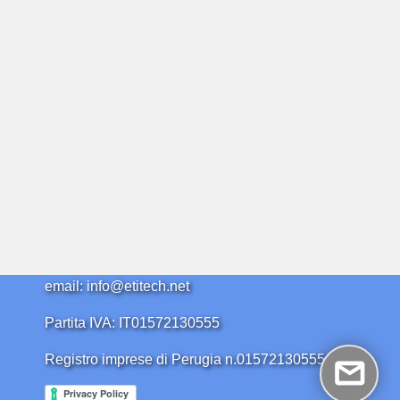
email: info@etitech.net
Partita IVA: IT01572130555
Registro imprese di Perugia n.01572130555