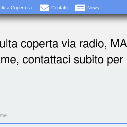
ifica Copertura
Contatti
News
ulta coperta via radio, M
ame, contattaci subito per 
ome