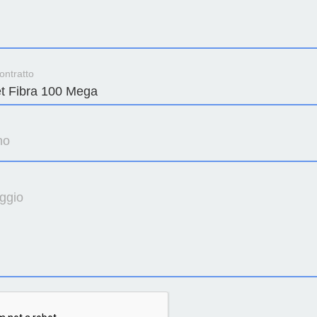
ontratto
no
ggio