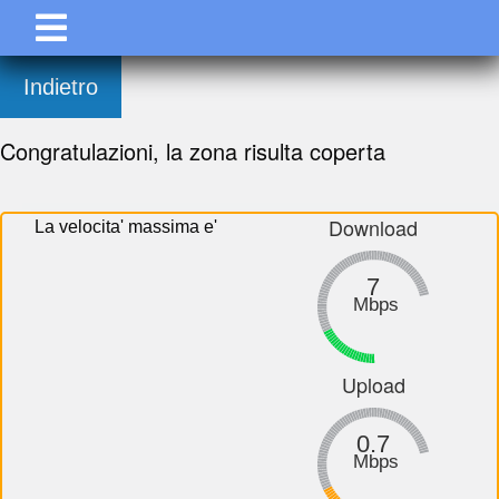
Indietro
Congratulazioni, la zona risulta coperta
Download
La velocita' massima e'
7
Mbps
Upload
0.7
Mbps