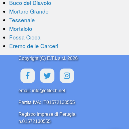
Buco del Diavolo
Mortaro Grande
Tessenaie
Mortaiolo
Fossa Cieca
Eremo delle Carceri
Copyright (C) E.T.I. s.r.l. 2026
email: info@etitech.net
Partita IVA: IT01572130555
Registro imprese di Perugia
n.01572130555