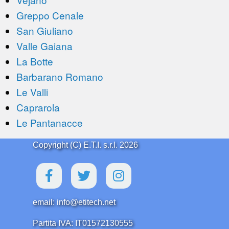
Greppo Cenale
San Giuliano
Valle Gaiana
La Botte
Barbarano Romano
Le Valli
Caprarola
Le Pantanacce
Copyright (C) E.T.I. s.r.l. 2026
email: info@etitech.net
Partita IVA: IT01572130555