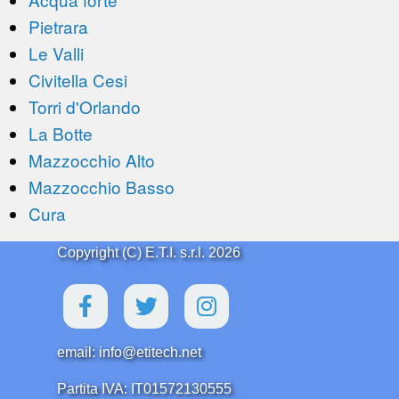
Pietrara
Le Valli
Civitella Cesi
Torri d'Orlando
La Botte
Mazzocchio Alto
Mazzocchio Basso
Cura
Copyright (C) E.T.I. s.r.l. 2026
email: info@etitech.net
Partita IVA: IT01572130555