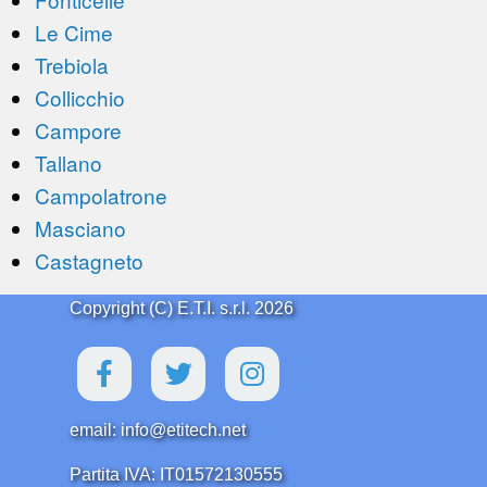
Le Cime
Trebiola
Collicchio
Campore
Tallano
Campolatrone
Masciano
Castagneto
Copyright (C) E.T.I. s.r.l. 2026
email: info@etitech.net
Partita IVA: IT01572130555