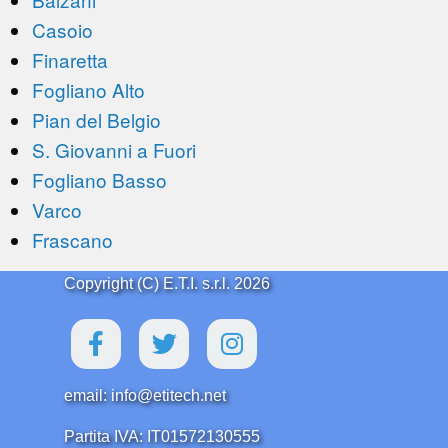
Casoio
Finaretta
Fogliano Alto
Pian del Belgio
S. Giovanni a Fuori
Fogliano Basso
Varco
Frascano
Copyright (C) E.T.I. s.r.l. 2026
email: info@etitech.net
Partita IVA: IT01572130555