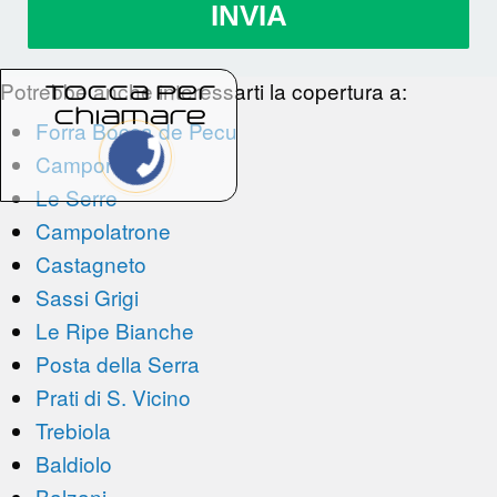
INVIA
Potrebbe anche interessarti la copertura a:
Tocca per
chiamare
Forra Bocca de Pecu
Campore
Le Serre
Campolatrone
Castagneto
Sassi Grigi
Le Ripe Bianche
Posta della Serra
Prati di S. Vicino
Trebiola
Baldiolo
Balzani