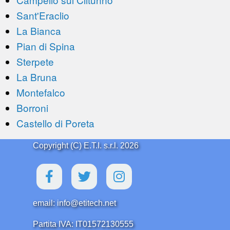
Sant'Eraclio
La Bianca
Pian di Spina
Sterpete
La Bruna
Montefalco
Borroni
Castello di Poreta
Copyright (C) E.T.I. s.r.l. 2026
email: info@etitech.net
Partita IVA: IT01572130555