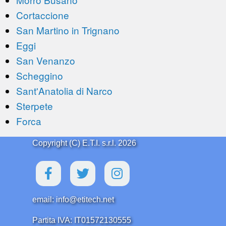
Cortaccione
San Martino in Trignano
Eggi
San Venanzo
Scheggino
Sant'Anatolia di Narco
Sterpete
Forca
Copyright (C) E.T.I. s.r.l. 2026
email: info@etitech.net
Partita IVA: IT01572130555