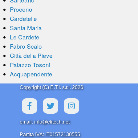
Proceno
Cardetelle
Santa Maria
Le Cardete
Fabro Scalo
Città della Pieve
Palazzo Tosoni
Acquapendente
Copyright (C) E.T.I. s.r.l. 2026
email: info@etitech.net
Partita IVA: IT01572130555