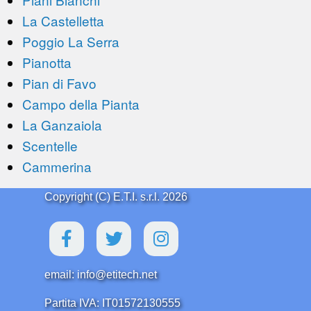
La Castelletta
Poggio La Serra
Pianotta
Pian di Favo
Campo della Pianta
La Ganzaiola
Scentelle
Cammerina
Copyright (C) E.T.I. s.r.l. 2026
email: info@etitech.net
Partita IVA: IT01572130555