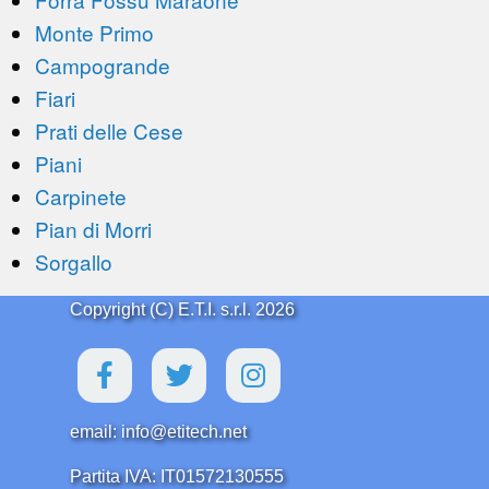
Monte Primo
Campogrande
Fiari
Prati delle Cese
Piani
Carpinete
Pian di Morri
Sorgallo
Copyright (C) E.T.I. s.r.l. 2026
email: info@etitech.net
Partita IVA: IT01572130555