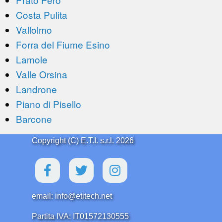
Costa Pulita
Vallolmo
Forra del Fiume Esino
Lamole
Valle Orsina
Landrone
Piano di Pisello
Barcone
Copyright (C) E.T.I. s.r.l. 2026
email: info@etitech.net
Partita IVA: IT01572130555